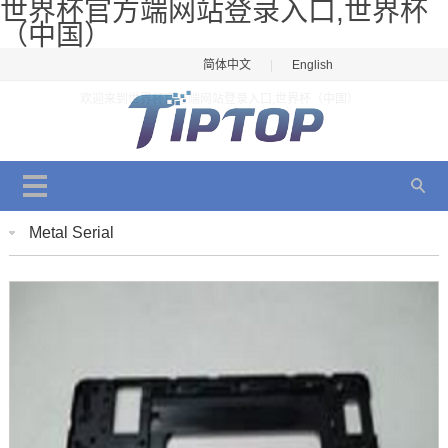
世界杯官方端网站登录入口,世界杯
（中国）
简体中文
|
English
欢迎来到世界杯官方端网站登录入口,世界杯（中国）
Metal Serial