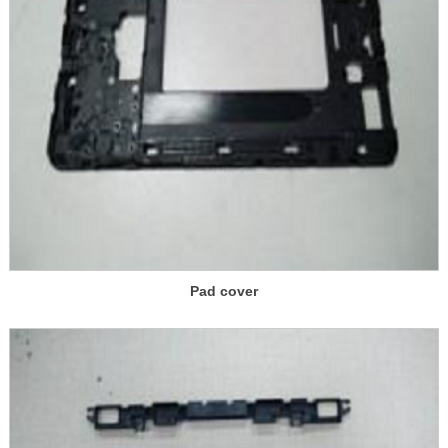
Pad cover