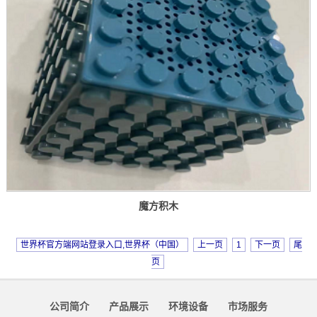
魔方积木
世界杯官方端网站登录入口,世界杯（中国）
上一页
1
下一页
尾
页
公司简介
产品展示
环境设备
市场服务