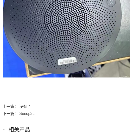
上一篇： 没有了
下一篇：
Seeup3L
相关产品